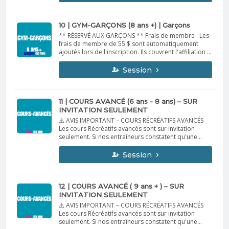
remboursables et non transférables. Politique
d’annulation : En cas d’annulation avant le début de
la session, un remboursement de 95 % ou un crédit
complet sera offert. Aucun remboursement ni crédit
10 | GYM-GARÇONS (8 ans +) | Garçons
ne sera accordé une fois la session commencée,
** RÉSERVÉ AUX GARÇONS ** Frais de membre : Les
sauf pour raisons médicales accompagnées d’un
frais de membre de 55 $ sont automatiquement
billet médical.
ajoutés lors de l'inscription. Ils couvrent l'affiliation à
Gymnastique Québec et l'assurance. Valides du 1er
septembre 2026 au 31 août 2027. Non
Session
remboursables et non transférables. Politique
d’annulation : En cas d’annulation avant le début de
la session, un remboursement de 95 % ou un crédit
complet sera offert. Aucun remboursement ni crédit
11 | COURS AVANCÉ (6 ans - 8 ans) – SUR
ne sera accordé une fois la session commencée,
INVITATION SEULEMENT
sauf pour raisons médicales accompagnées d’un
⚠️ AVIS IMPORTANT – COURS RÉCRÉATIFS AVANCÉS
billet médical.
Les cours Récréatifs avancés sont sur invitation
seulement. Si nos entraîneurs constatent qu'une
gymnaste est significativement trop avancée pour
son groupe récréatif, ils la recommanderont à nos
Session
superviseurs, qui procéderont à une évaluation.
L'inscription à ce cours est réservée aux familles
ayant reçu une invitation par courriel de notre part.
Si vous n'avez pas été contacté(e), veuillez inscrire
12 | COURS AVANCÉ ( 9 ans + ) – SUR
votre enfant dans un cours récréatif régulier
INVITATION SEULEMENT
correspondant à son âge.
⚠️ AVIS IMPORTANT – COURS RÉCRÉATIFS AVANCÉS
Les cours Récréatifs avancés sont sur invitation
seulement. Si nos entraîneurs constatent qu'une