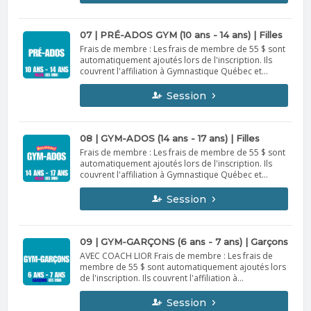
Politique d’annulation : En cas d’annulation avant le
début de la session, un remboursement de 95 % ou
un crédit complet sera offert. Aucun remboursement
ni crédit ne sera accordé une fois la session
07 | PRÉ-ADOS GYM (10 ans - 14 ans) | Filles
commencée, sauf pour raisons médicales
Frais de membre : Les frais de membre de 55 $ sont
accompagnées d’un billet médical.
automatiquement ajoutés lors de l'inscription. Ils
couvrent l'affiliation à Gymnastique Québec et
l'assurance. Valides du 1er septembre 2026 au 31
août 2027. Non remboursables et non transférables.
Session
Politique d’annulation : En cas d’annulation avant le
début de la session, un remboursement de 95 % ou
un crédit complet sera offert. Aucun remboursement
ni crédit ne sera accordé une fois la session
08 | GYM-ADOS (14 ans - 17 ans) | Filles
commencée, sauf pour raisons médicales
Frais de membre : Les frais de membre de 55 $ sont
accompagnées d’un billet médical.
automatiquement ajoutés lors de l'inscription. Ils
couvrent l'affiliation à Gymnastique Québec et
l'assurance. Valides du 1er septembre 2026 au 31
août 2027. Non remboursables et non transférables.
Session
Politique d’annulation : En cas d’annulation avant le
début de la session, un remboursement de 95 % ou
un crédit complet sera offert. Aucun remboursement
ni crédit ne sera accordé une fois la session
09 | GYM-GARÇONS (6 ans - 7 ans) | Garçons
commencée, sauf pour raisons médicales
AVEC COACH LIOR Frais de membre : Les frais de
accompagnées d’un billet médical.
membre de 55 $ sont automatiquement ajoutés lors
de l'inscription. Ils couvrent l'affiliation à
Gymnastique Québec et l'assurance. Valides du 1er
septembre 2026 au 31 août 2027. Non
Session