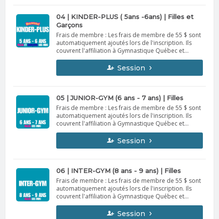
début de la session, un remboursement de 95 % ou
médical.
un crédit complet sera offert. Aucun remboursement
ni crédit ne sera accordé une fois la session
04 | KINDER-PLUS ( 5ans -6ans) | Filles et
commencée, sauf pour raisons médicales
Garçons
accompagnées d’un billet médical.
Frais de membre : Les frais de membre de 55 $ sont
automatiquement ajoutés lors de l'inscription. Ils
couvrent l'affiliation à Gymnastique Québec et
l'assurance. Valides du 1er septembre 2026 au 31
août 2027. Non remboursables et non transférables.
Session
Politique d’annulation : En cas d’annulation avant le
début de la session, un remboursement de 95 % ou
un crédit complet sera offert. Aucun remboursement
ni crédit ne sera accordé une fois la session
05 | JUNIOR-GYM (6 ans - 7 ans) | Filles
commencée, sauf pour raisons médicales
Frais de membre : Les frais de membre de 55 $ sont
accompagnées d’un billet médical.
automatiquement ajoutés lors de l'inscription. Ils
couvrent l'affiliation à Gymnastique Québec et
l'assurance. Valides du 1er septembre 2026 au 31
août 2027. Non remboursables et non transférables.
Session
Politique d’annulation : En cas d’annulation avant le
début de la session, un remboursement de 95 % ou
un crédit complet sera offert. Aucun remboursement
ni crédit ne sera accordé une fois la session
06 | INTER-GYM (8 ans - 9 ans) | Filles
commencée, sauf pour raisons médicales
Frais de membre : Les frais de membre de 55 $ sont
accompagnées d’un billet médical.
automatiquement ajoutés lors de l'inscription. Ils
couvrent l'affiliation à Gymnastique Québec et
l'assurance. Valides du 1er septembre 2026 au 31
août 2027. Non remboursables et non transférables.
Session