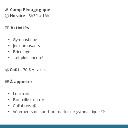
🎉 Camp Pédagogique
🕗
Horaire :
8h30 à 16h
🤸‍♀️
Activités :
Gymnastique
Jeux amusants
Bricolage
…et plus encore!
💰
Coût :
70 $ + taxes
🎒
À apporter :
Lunch 🥪
Bouteille d’eau 💧
Collations 🍎
Vêtements de sport ou maillot de gymnastique 👕