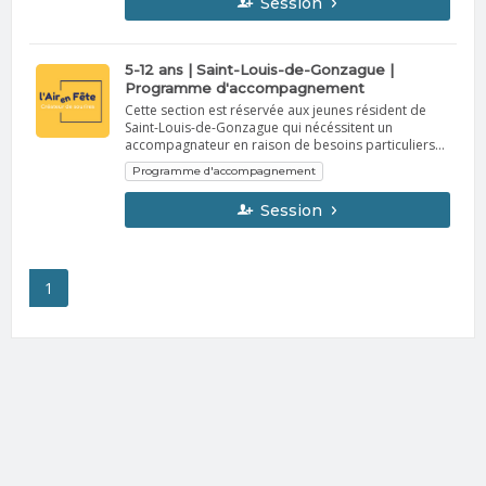
Session
5-12 ans | Saint-Louis-de-Gonzague |
Programme d'accompagnement
Cette section est réservée aux jeunes résident de
Saint-Louis-de-Gonzague qui nécéssitent un
accompagnateur en raison de besoins particuliers
(sujet à acceptation suite à la réception des
Programme d'accompagnement
documents requis) Nous communiquerons avec
vous afin de confirmer la participation de votre
Session
enfant au camp de jour (approbation conditionnelle
au programme d’accompagnement). Si nous ne
pouvons trouver du personnel qualifié pour prendre
soin de votre enfant, nous vous informerons de la
situation le plus rapidement possible.
1