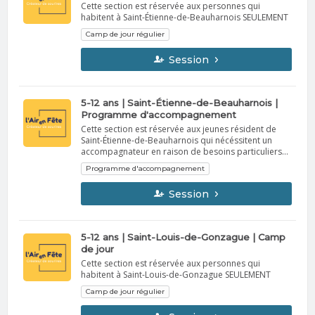
Cette section est réservée aux personnes qui
habitent à Saint-Étienne-de-Beauharnois SEULEMENT
Camp de jour régulier
Session
5-12 ans | Saint-Étienne-de-Beauharnois |
Programme d'accompagnement
Cette section est réservée aux jeunes résident de
Saint-Étienne-de-Beauharnois qui nécéssitent un
accompagnateur en raison de besoins particuliers
(sujet à acceptation suite à la réception des
Programme d'accompagnement
documents requis) Nous communiquerons avec
vous afin de confirmer la participation de votre
Session
enfant au camp de jour (approbation conditionnelle
au programme d’accompagnement). Si nous ne
pouvons trouver du personnel qualifié pour prendre
soin de votre enfant, nous vous informerons de la
5-12 ans | Saint-Louis-de-Gonzague | Camp
situation le plus rapidement possible.
de jour
Cette section est réservée aux personnes qui
habitent à Saint-Louis-de-Gonzague SEULEMENT
Camp de jour régulier