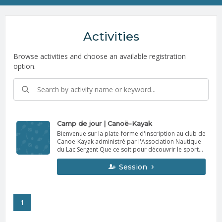
Activities
Browse activities and choose an available registration
option.
Camp de jour | Canoë-Kayak
Bienvenue sur la plate-forme d'inscription au club de
Canoe-Kayak administré par l'Association Nautique
du Lac Sergent Que ce soit pour découvrir le sport
de Canoe-Kayak ou pour poursuivre ton
entraînement, notre équipe de coachs t'attend avec
Session
impatience ! ***NOUVEAUTÉ 2026*** Afin d'assurer
la viabilité du Club de Canoe-Kayak du Lac Sergent,
les parents des athlètes devront participer
obligatoirement à des activités de bénévolat. La
1
plate-forme permettant de gérer le bénévolat sera
présentée au cours d'une rencontre à laquelle vous
serez invité dans les prochains mois, il est fortement