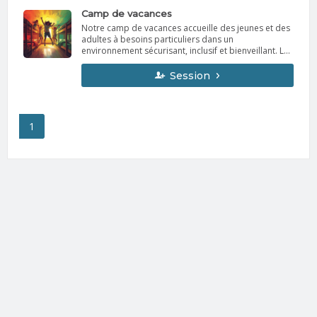
lundi au vendredi, de 8 h 30 à 16 h 30
Camp de vacances
Notre camp de vacances accueille des jeunes et des
adultes à besoins particuliers dans un
environnement sécurisant, inclusif et bienveillant. Les
séjours sont conçus pour favoriser le plaisir,
l’autonomie et le bien-être de chaque participant, à
Session
travers des activités adaptées et un
accompagnement attentif. Nous offrons des séjours
de 5 jours (4 nuits) ainsi que des séjours prolongés
de 9 jours (8 nuits), permettant de vivre pleinement
1
l’expérience du camp, selon les besoins et le rythme
de chacun.