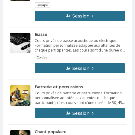
les musiciens intéressés pour confirmer qu'ils ont le
Groupe
niveau requis • Répertoires populaire, classique et
musique de films • Une pratique de 2 heures à
Session
toutes les semaines
Basse
Cours privés de basse acoustique ou électrique.
Formation personnalisée adaptée aux attentes de
chaque participant(e). Les cours sont d’une durée de
30, 45 ou 60 minutes par semaine. Le professeur
Cordes
vous contactera la semaine précédant le début des
cours afin d’établir l’horaire avec vous. Possibilité de
Session
location d’instrument.
Batterie et percussions
Cours privés de batterie et percussions. Formation
personnalisée adaptée aux attentes de chaque
participant(e). Les cours sont d’une durée de 30, 45
ou 60 minutes par semaine. Le professeur vous
contactera la semaine précédant le début des cours
Session
afin d’établir l’horaire avec vous. Possibilité de
location d’instrument.
Chant populaire