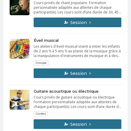
Cours privés de chant populaire. Formation
personnalisée adaptée aux attentes de chaque
participant(e). Les cours sont d’une durée de 30, 45
ou 60 minutes par semaine. Le professeur vous
contactera la semaine précédant le début des cours
Session
afin d’établir l’horaire avec vous. Possibilité de
location d’instrument.
Éveil musical
Les ateliers d'éveil musical visent à initier les enfants
de 2 ans ½ à 5 ans ½ au plaisir de la musique grâce à
la manipulation d'instruments de musique et à des
activités ludiques et variées (chansons, danse,
Groupe
activités). Les enfants explorent les rythmes et les
notes, et développent leur sensibilité musicale par
Session
l’écoute et la reproduction de différents tempi
(vitesse), nuances (fort/doux) et contextes émotifs
(joie, tristesse, colère, sérénité).
Guitare acoustique ou électrique
Cours privés de guitare acoustique ou électrique.
Formation personnalisée adaptée aux attentes de
chaque participant(e). Les cours sont d’une durée de
30, 45 ou 60 minutes par semaine. Le professeur
Cordes
vous contactera la semaine précédant le début des
cours afin d’établir l’horaire avec vous. Possibilité de
Session
location d’instrument.