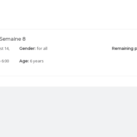
- Semaine 8
st 14,
for all
Gender:
Remaining p
 6:00
6 years
Age: