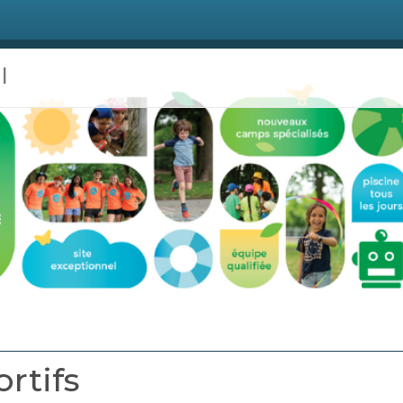
l
rtifs