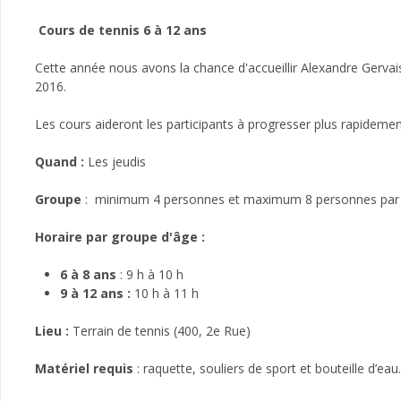
Cours de tennis 6 à 12 ans
Cette année nous avons la chance d'accueillir Alexandre Gervai
2016.
Les cours aideront les participants à progresser plus rapidemen
Quand :
Les jeudis
Groupe
: minimum 4 personnes et maximum 8 personnes pa
Horaire par groupe d'âge :
6 à 8 ans
: 9 h à 10 h
9 à 12 ans :
10 h à 11 h
Lieu :
Terrain de tennis (400, 2e Rue)
Matériel requis
: raquette, souliers de sport et bouteille d’eau.