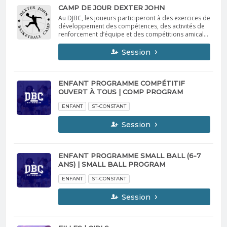
CAMP DE JOUR DEXTER JOHN
Au DJBC, les joueurs participeront à des exercices de
développement des compétences, des activités de
renforcement d’équipe et des compétitions amicales
favorisant la croissance individuelle. Au-delà des
fondamentaux du basketball, nous mettons l’accent
Session
sur l’importance de la fierté, de la passion et du
plaisir afin de former les leaders de demain. At
DJBC, players will participate in skill development
drills, team-building activities, and friendly
ENFANT PROGRAMME COMPÉTITIF
competitions that promote individual growth.
OUVERT À TOUS | COMP PROGRAM
Beyond basketball fundamentals, we emphasize the
importance of pride, passion, and fun to develop
ENFANT
ST-CONSTANT
tomorrow’s leaders.
Session
ENFANT PROGRAMME SMALL BALL (6-7
ANS) | SMALL BALL PROGRAM
ENFANT
ST-CONSTANT
Session