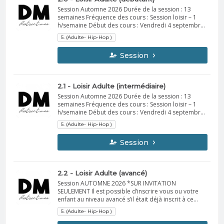
DM
Session Automne 2026 Durée de la session : 13
semaines Fréquence des cours : Session loisir – 1
h/semaine Début des cours : Vendredi 4 septembre
Vous recevrez, la semaine précédant le début de la
5. (Adulte- Hip-Hop )
session, un courriel contenant toutes les
informations importantes. À apporter :
Session
Vêtements confortables de sport idéalement
Espadrilles d'intérieur Bouteille d'eau Spectacle de
fin de session Dates : du 4 au 6 décembre 2026
Informations supplémentaires à venir en octobre.
2.1 - Loisir Adulte (intermédiaire)
DM
Session Automne 2026 Durée de la session : 13
semaines Fréquence des cours : Session loisir – 1
h/semaine Début des cours : Vendredi 4 septembre
Vous recevrez, la semaine précédant le début de la
5. (Adulte- Hip-Hop )
session, un courriel contenant toutes les
informations importantes. À apporter : Vêtements
Session
confortables de sport idéalement Espadrilles
d'intérieur Bouteille d'eau Spectacle de fin de
session Dates : du 4 au 6 décembre 2026
Informations supplémentaires à venir en octobre.
2.2 - Loisir Adulte (avancé)
DM
Session AUTOMNE 2026 *SUR INVITATION
SEULEMENT Il est possible d’inscrire vous ou votre
enfant au niveau avancé s’il était déjà inscrit à ce
cours lors de la dernière session ou s’il a été
5. (Adulte- Hip-Hop )
sélectionné à la suite des auditions. Durée de la
session : 13 semaines Fréquence des cours : Session