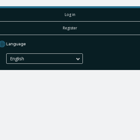
Log in
Register
Language
English
About us
Terms of Use
Privacy policy
Solution for businesses
© Solutions Nexarts Inc. All rights reserved.