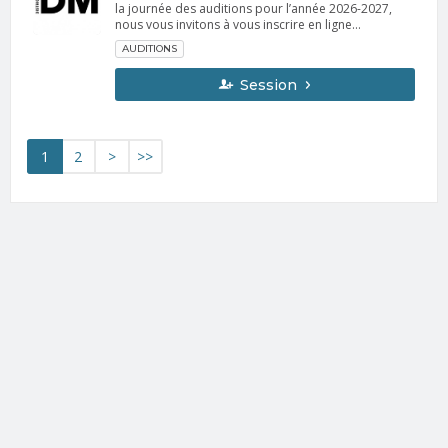
la journée des auditions pour l’année 2026-2027,
nous vous invitons à vous inscrire en ligne
directement. Veuillez remplir le formulaire en
AUDITIONS
ligne. Les danseurs doivent participer à l'audition de
leur âge le jour même de l'audition. Le paiement se
Session
fera sur place. (25,00 $ payable en argent) Horaire
(ouvert à tous) Inscriptions en ligne dès le 25 juillet.
Les auditions sont obligatoires pour les niveaux
loisir 4, 5 et le volet compétitif. Audition 7-10 ans
Dimanche 30 août Arrivée pour l’inscription : 8h30
1
2
>
>>
Audition : 9h00 à 11h00 Audition 11-13 ans
Dimanche 30 août Arrivée pour l’inscription : 12h00
Audition : 12h30 à 14h30 Audition 14 – 16 ans
Dimanche 30 août Arrivée pour l’inscription : 15h00
Audition : 15h30 à 18h00 Audition 17 ans et plus
Lundi 31 août Arrivée pour l’inscription : 18h30
Audition : 19h00 à 21h30