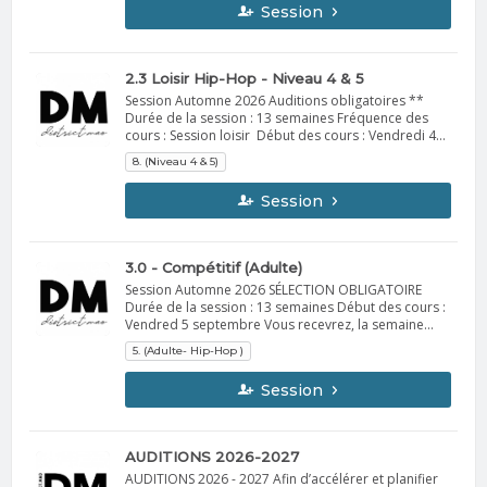
Session
loisir – 1 h15/semaine Début des cours : Vendredi 5
septembreVous recevrez, la semaine précédant le
début de la session, un courriel contenant toutes les
informations importantes. À apporter : Vêtements
2.3 Loisir Hip-Hop - Niveau 4 & 5
confortables de sport idéalement Espadrilles
Session Automne 2026 Auditions obligatoires **
d'intérieur Bouteille d'eau Spectacle fin de session :
Durée de la session : 13 semaines Fréquence des
Dates : du 4 au 6 septembre 2026 Informations
cours : Session loisir Début des cours : Vendredi 4
supplémentaires à venir en Octobre. DM
septembre Vous recevrez, la semaine précédant le
8. (Niveau 4 & 5)
début de la session, un courriel contenant toutes les
informations importantes. À apporter : Vêtements
Session
confortables de sport idéalement Espadrilles
d'intérieur Bouteille d'eau Spectacle de fin de
session Dates : du 4 au 6 décembre 2026
Informations supplémentaires à venir en octobre.
3.0 - Compétitif (Adulte)
DM
Session Automne 2026 SÉLECTION OBLIGATOIRE
Durée de la session : 13 semaines Début des cours :
Vendred 5 septembre Vous recevrez, la semaine
précédant le début de la session, un courriel
5. (Adulte- Hip-Hop )
contenant toutes les informations importantes. À
apporter : Vêtements confortables de sport
Session
idéalement Espadrilles d'intérieur Bouteille d'eau
Spectacle de fin de session : 4 au 6 décembre.
Informations supplémentaires à venir en octobre.
DM
AUDITIONS 2026-2027
AUDITIONS 2026 - 2027 Afin d’accélérer et planifier