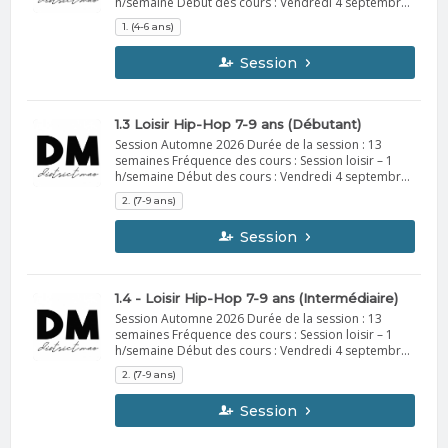
h/semaine Début des cours : Vendredi 4 septembre
2026 Vous recevrez, la semaine précédant le début
1. (4-6 ans)
de la session, un courriel contenant toutes les
informations importantes. Spectacle de fin de
Session
session Dates : du 4 au 6 décembre 2026
Informations supplémentaires à venir en octobre.
1.3 Loisir Hip-Hop 7-9 ans (Débutant)
Session Automne 2026 Durée de la session : 13
semaines Fréquence des cours : Session loisir – 1
h/semaine Début des cours : Vendredi 4 septembre
Vous recevrez, la semaine précédant le début de la
2. (7-9 ans)
session, un courriel contenant toutes les
informations importantes. À apporter : Vêtements
Session
confortables de sport idéalement Espadrilles
d'intérieur Bouteille d'eau Spectacle de fin d’année
Dates : du 4 au 6 décembre 2026 Informations
supplémentaires à venir en octobre. DM
1.4 - Loisir Hip-Hop 7-9 ans (Intermédiaire)
Session Automne 2026 Durée de la session : 13
semaines Fréquence des cours : Session loisir – 1
h/semaine Début des cours : Vendredi 4 septembre
Vous recevrez, la semaine précédant le début de la
2. (7-9 ans)
session, un courriel contenant toutes les
informations importantes. À apporter : Vêtements
Session
confortables de sport idéalement Espadrilles
d'intérieur Bouteille d'eau Spectacle de fin d’année
Dates : du 4 au 6 décembre 2026 Informations