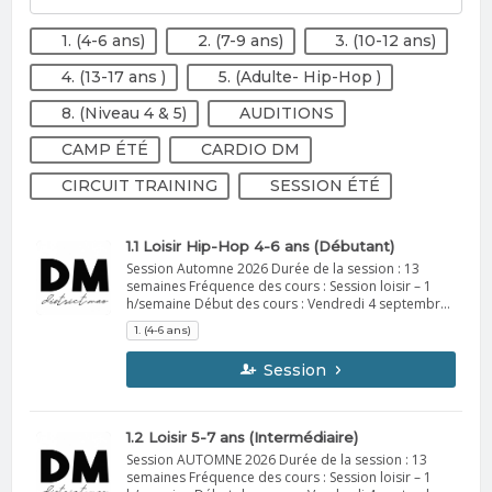
1. (4-6 ans)
2. (7-9 ans)
3. (10-12 ans)
4. (13-17 ans )
5. (Adulte- Hip-Hop )
8. (Niveau 4 & 5)
AUDITIONS
CAMP ÉTÉ
CARDIO DM
CIRCUIT TRAINING
SESSION ÉTÉ
1.1 Loisir Hip-Hop 4-6 ans (Débutant)
Session Automne 2026 Durée de la session : 13
semaines Fréquence des cours : Session loisir – 1
h/semaine Début des cours : Vendredi 4 septembre
Vous recevrez, la semaine précédant le début de la
1. (4-6 ans)
session, un courriel contenant toutes les
informations importantes. À apporter : Vêtements
Session
confortables de sport idéalement Espadrilles
d'intérieur Bouteille d'eau Spectacle de fin session
Dates : du 4 au 6 décembre 2026 Informations
supplémentaires à venir en octobre. DM
1.2 Loisir 5-7 ans (Intermédiaire)
Session AUTOMNE 2026 Durée de la session : 13
semaines Fréquence des cours : Session loisir – 1