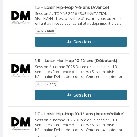
supplémentaires à venir en octobre. DM
1.5 - Loisir Hip-Hop 7-9 ans (Avancé)
Session AUTOMNE 2026 *SUR INVITATION
SEULEMENT Il est possible d’inscrire vous ou votre
enfant au niveau avancé s’il était déjà inscrit à ce
cours lors de la dernière session ou s’il a été
2. (7-9 ans)
sélectionné à la suite des auditions. Durée de la
session : 13 semaines Fréquence des cours : Session
Session
loisir – 1 h15/semaine Début des cours : Vendredi 5
septembre Vous recevrez, la semaine précédant le
début de la session, un courriel contenant toutes les
informations importantes. À apporter : Vêtements
1.6 - Loisir Hip-Hop 10-12 ans (Débutant)
confortables de sport idéalement Espadrilles
Session Automne 2026 Durée de la session : 13
d'intérieur Bouteille d'eau Spectacle fin de session :
semaines Fréquence des cours : Session loisir – 1
Dates : du 4 au 6 septembre 2026 Informations
h/semaine Début des cours : Vendredi 4 septembre
supplémentaires à venir en Octobre. DM
Vous recevrez, la semaine précédant le début de la
3. (10-12 ans)
session, un courriel contenant toutes les
informations importantes. À apporter : Vêtements
Session
confortables de sport idéalement Espadrilles
d'intérieur Bouteille d'eau Spectacle de fin de
session : 4 au 6 décembre 2026 Informations
supplémentaires à venir en octobre. DM
1.7 - Loisir Hip-Hop 10-12 ans (Intermédiaire)
Session Automne 2026 Durée de la session : 13
semaines Fréquence des cours : Session loisir – 1
h/semaine Début des cours : Vendredi 4 septembre
Vous recevrez, la semaine précédant le début de la