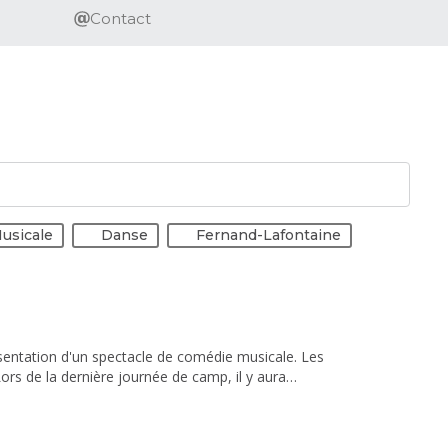
Contact
usicale
Danse
Fernand-Lafontaine
sentation d'un spectacle de comédie musicale. Les
Lors de la dernière journée de camp, il y aura
dossier (non-remboursable) payable à l’inscription. Ce
onfigurations disponibles. Les frais de transfert
 ne sera remboursé ou remis. Après 2 absences, l’élève