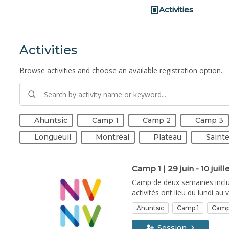
Activities
Activities
Browse activities and choose an available registration option.
Ahuntsic
Camp 1
Camp 2
Camp 3
Longueuil
Montréal
Plateau
Saint
Camp 1 | 29 juin - 10 juil
Camp de deux semaines inclua
activités ont lieu du lundi au
présentation du spectacle en 
Ahuntsic
Camp 1
Camp
frais est compris dans le mont
bancaires sont applicables l
Session