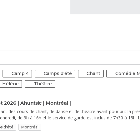
Camp 4
Camps d'été
Chant
Comédie M
e-Hélène
Théâtre
let 2026 | Ahuntsic | Montréal |
nt des cours de chant, de danse et de théâtre ayant pour but la pré
 vendredi, de 9h à 16h et le service de garde est inclus de 7h30 à 18h. 
après-midi devant parents et amis. 40$ pour le frais de traitement de 
s d'été
Montréal
ant total du tarif des activités. La différence sera payable selon les c
ors d'un remboursement. 1. Absences : En cas d’absence, aucun cours