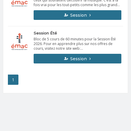
ceux qui souhaitent découvrir la musique. C’est à la
fois vrai pour les tout-petits comme les plus grands.
L’approche est adaptée à chaque groupe : ludique
et sensorielle pour les enfants, structurée et
Session
accessible pour les adultes débutants. Une première
étape idéale pour amorcer un parcours musical à
son rythme.
Session Été
Bloc de 5 cours de 60 minutes pour la Session Été
2026. Pour en apprendre plus sur nos offres de
cours, visitez notre site web:
https://www.emacrdl.com/
Session
1