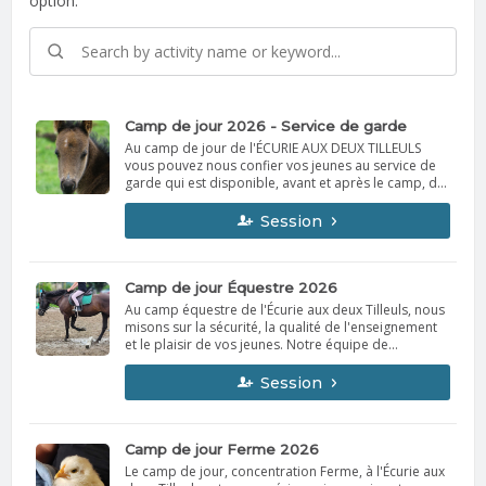
option.
Camp de jour 2026 - Service de garde
Au camp de jour de l'ÉCURIE AUX DEUX TILLEULS
vous pouvez nous confier vos jeunes au service de
garde qui est disponible, avant et après le camp, du
lundi au vendredi de 8h00 à 9h00 et de 16h00 à
17h00.
Session
Camp de jour Équestre 2026
Au camp équestre de l'Écurie aux deux Tilleuls, nous
misons sur la sécurité, la qualité de l'enseignement
et le plaisir de vos jeunes. Notre équipe de
moniteurs est formée et certifiée. La co-propriétaire
de l'Écurie, Nathalie Séguin est instructeur certifiée,
Session
éducatrice spécialisée et instructeur en équithérapie.
Il y a 3 programmes distincts qui reviennent durant
l'été. Le thème et le détail de chaque programme est
bien indiqué à chaque semaine. Voici la structure
Camp de jour Ferme 2026
d'une semaine au camp équestre: - Votre enfant
Le camp de jour, concentration Ferme, à l'Écurie aux
monte à cheval avec enseignement deux fois par