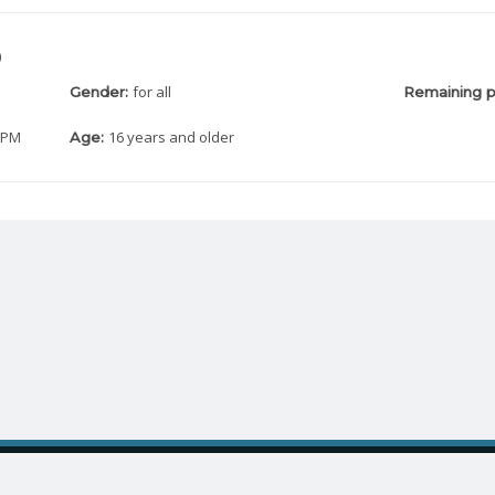
0
for all
Gender:
Remaining p
0 PM
16 years and older
Age:
We are sociable!
About us
Come and meet us on social networks
Terms of Use
Privacy policy