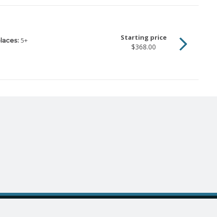
Starting price
5
+
laces:
$368.00
Powered by