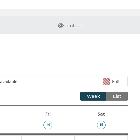
Contact
available
Full
Week
List
Fri
Sat
14
15