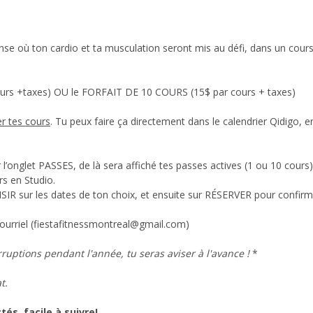
ntense où ton cardio et ta musculation seront mis au défi, dans un 
r cours +taxes) OU le FORFAIT DE 10 COURS (15$ par cours + taxes)
er tes cours
. Tu peux faire ça directement dans le calendrier Qidigo, 
 l’onglet PASSES, de là sera affiché tes passes actives (1 ou 10 cours
rs en Studio.
OISIR sur les dates de ton choix, et ensuite sur RÉSERVER pour confirme
courriel (fiestafitnessmontreal@gmail.com)
rruptions pendant l'année, tu seras aviser à l'avance !
*
t.
és, facile à suivre!