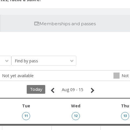
Memberships and passes
Find by pass
Not yet available
Not 
Today
Aug 09 - 15
Tue
Wed
Thu
11
12
13