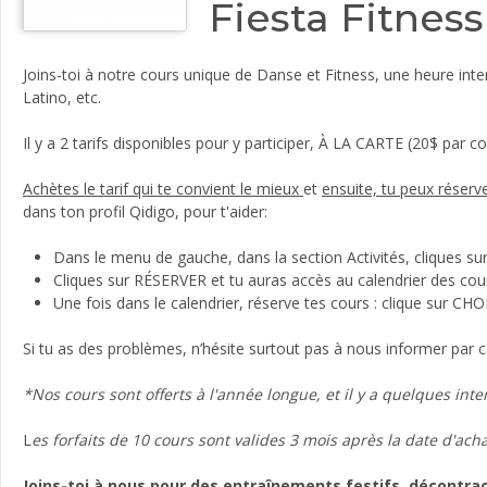
Fiesta Fitness
Joins-toi à notre cours unique de Danse et Fitness, une heure i
Latino, etc.
Il y a 2 tarifs disponibles pour y participer, À LA CARTE (20$ pa
Achètes le tarif qui te convient le mieux
et
ensuite, tu peux réserv
dans ton profil Qidigo, pour t'aider:
Dans le menu de gauche, dans la section Activités, cliques sur
Cliques sur RÉSERVER et tu auras accès au calendrier des cou
Une fois dans le calendrier, réserve tes cours : clique sur CH
Si tu as des problèmes, n’hésite surtout pas à nous informer par 
*Nos cours sont offerts à l'année longue, et il y a quelques inte
L
es forfaits de 10 cours sont valides 3 mois après la date d'acha
Joins-toi à nous pour des entraînements festifs, décontract