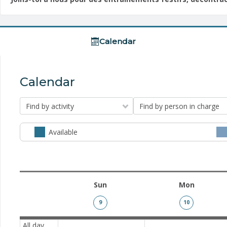
Calendar
Calendar
Find by activity
Find by person in charge
Available
Sun
Mon
9
10
All day