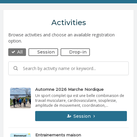
Activities
Browse activities and choose an available registration
option.
All
Session
Drop-in
Automne 2026 Marche Nordique
Un sport complet qui est une belle combinaison de
travail musculaire, cardiovasculaire, souplesse,
amplitude de mouvement, coordination,
concentration et beaucoup de plaisir!! Douce pour
les articulations, cette marche vous fera quand
Session
suer!!! Grâce aux bâtons, attendez-vous à faire
travailler jusqu'à 85% de vos muscles. Les bâtons
peuvent être prêtés pour les séances et achetés
chez Höp quand vous êtes prêts à avoir les vôtres.
Entrainements maison