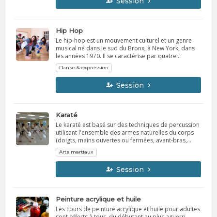
Session
Hip Hop
Le hip-hop est un mouvement culturel et un genre
musical né dans le sud du Bronx, à New York, dans
les années 1970. Il se caractérise par quatre
éléments clés : le DJing (turntablism), le rap (MCing),
Danse & expression
le graffiti et le breakdance (B-boying). La musique se
distingue par ses rythmes entraînants et ses paroles
Session
rap, tandis que la culture est connue pour son
influence sur la mode, la danse et les commentaires
sociaux. Matériel Prévoir un vêtement confortable.
Souliers de sport. Bouteille d'eau.
Karaté
Le karaté est basé sur des techniques de percussion
utilisant l'ensemble des armes naturelles du corps
(doigts, mains ouvertes ou fermées, avant-bras,
pieds, tibias, coudes, genoux, tête, épaules) en vue
Arts martiaux
de bloquer les attaques adverses et/ou d'attaquer.
Sa pratique améliore : - La capacité aérobique et
Session
musculaire - Alignement du corps, le mouvement et
l'équilibre - la conscience perceptive - Gestion du
stress - Concentration, la confiance et la discipline
Peinture acrylique et huile
Les cours de peinture acrylique et huile pour adultes
sont offerts à tous, du débutant au plus aguerri.