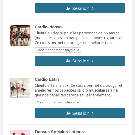
jazz moderne tels que les isolations, les
Session
mouvements fluides et le style personnel. Cette
fusion permet une plus grande expression
artistique, transmettant souvent des émotions fortes
à travers une chorégraphie fluide, dynamique et
Cardio-danse
rythmée, sur fond de musique contemporaine.
Clientèle Adapté pour les personnes de 55 ans et +
Matériel Vêtements confortables pour bouger (ex.:
(moins de sauts, un peu plus lent, moins rigoureux)
leggings/shorts/joggings/t-shirt)
Ce cours permet de bouger et améliorer nos
capacités cardio musculaires ainsi que nos capacités
Conditionnement physique
cervicales.
Session
Cardio Latin
Clientèle 18 ans et + Ce cours permet de bouger et
améliorer nos capacités cardio musculaires ainsi
que nos capacités cervicales. généralement
associées à des activités de fitness qui combinent
Conditionnement physique
des mouvements d'aérobique avec des rythmes et
des danses latines.
Session
Danses Sociales Latines