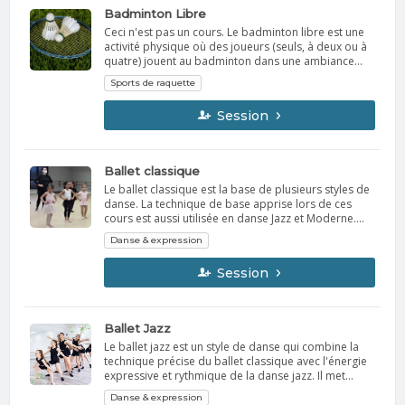
permanent, pointe fine · Du papier essuie-tout · 2
Badminton Libre
contenants pour l'eau · Ruban à masquer de
Ceci n'est pas un cours. Le badminton libre est une
préférence blanc · Petite bouteille en aérosol (pour
activité physique où des joueurs (seuls, à deux ou à
eau)
quatre) jouent au badminton dans une ambiance
non supervisée, généralement dans des gymnases
Sports de raquette
prévus à cet effet. Le but est de faire passer un
volant d'un côté à l'autre d'un filet à l'aide de
Session
raquettes, en marquant des points selon les règles
du jeu. Matériel Les volants ne sont pas fournis.
ATTENTION, VOUS DEVEZ AMENER VOTRE RAQUETTE.
Ballet classique
Le ballet classique est la base de plusieurs styles de
danse. La technique de base apprise lors de ces
cours est aussi utilisée en danse Jazz et Moderne.
Aujourd'hui, on se permet de modifier un peu le
Danse & expression
ballet par les choix musicaux sur lesquels sont
performés les exercices, mais l'essence de la
Session
technique reste la même. Une danse rigoureuse qui
développe la posture, l'équilibre et le tonus
musculaire. Matériel Prévoir un vêtement
confortable. Souliers de sport. Bouteille d'eau.
Ballet Jazz
Le ballet jazz est un style de danse qui combine la
technique précise du ballet classique avec l'énergie
expressive et rythmique de la danse jazz. Il met
l'accent sur le contrôle technique, la souplesse et la
Danse & expression
coordination tout en incorporant des éléments de