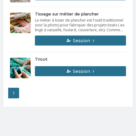
Tissage sur métier de plancher
Le métier à tisser de plancher est l'outil traditionnel
(voir la photo) pour fabriquer des projets tissés ( ex.
linge à vaisselle, foulard, couverture, etc). Comme
son nom l'indique, il est posé sur le sol et occupe un
espace appréciable. Il permet donc de réaliser des
Session
objets de différentes grandeurs. Plusieurs cours
sont offerts, assurez-vous de choisir celui qui
convient à votre niveau.
Tricot
Session
1