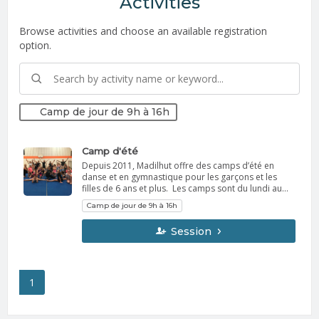
Activities
Browse activities and choose an available registration
option.
Camp de jour de 9h à 16h
Camp d'été
Depuis 2011, Madilhut offre des camps d’été en
danse et en gymnastique pour les garçons et les
filles de 6 ans et plus. Les camps sont du lundi au
vendredi de 9 h à 16 h et les jeunes restent sur place
Camp de jour de 9h à 16h
pour le dîner. Il faut prévoir plusieurs collations et un
dîner froid. Selon la demande, il y a une possibilité
Session
de service de garde avant 9 h et/ou après 16 h. Nous
offrons des camps de 2 semaines, mais il est
possible de faire seulement la 1ère semaine. Il y a
même un petit spectacle à la fin des 2 semaines! À
l’intérieur des camps, des cours de danse Jazz,
1
Funky, Contemporain, Ballet et des cours d'Acro-
gym sont offerts. Des ateliers de cirque, de théâtre
et de maquillage sont aussi à l'horaire. À chacun des