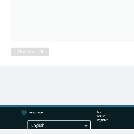
Unselect all
Language
Menu
Log in
Register
English