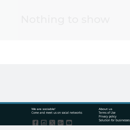
Nothing to show
We are sociable!
About us
Come and meet us on social networks
Terms of Use
Privacy policy
Solution for businesses