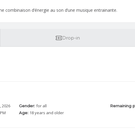
ne combinaison d’énergie au son d’une musique entrainante.
Drop-in
, 2026
for all
Gender:
Remaining p
0 PM
18 years and older
Age: