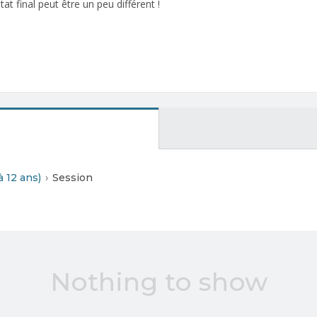
t final peut être un peu différent !
à 12 ans)
Session
Nothing to show