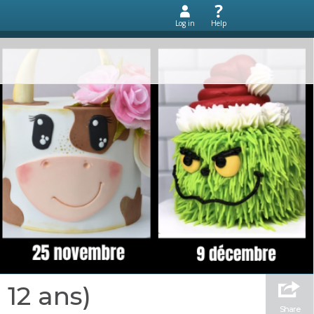
Log in
Help
 12 ans)
Share