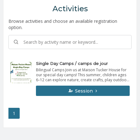
Activities
Browse activities and choose an available registration
option.
Single Day Camps / camps de jour
Bilingual Camps Join us at Maison Tucker House for
our special day camps! This summer, children ages
6–12 can explore nature, create crafts, play outdoor
games, and enjoy swimming while learning through
fun themed activities. Camp days will include exciting
Session
themes such as Bugs & Butterflies, Nature
Detectives, and Forest Friends. This is a great
opportunity for children to discover the outdoors,
make new friends, and create lasting memories in a
1
bilingual environment! Fee: $50 per day Camp fees
are NON REFUNDABLE. Camps Bilingues Joignez-
vous à la Maison Tucker House pour nos camps de
jour spéciaux! Cet été, les enfants de 6 à 12 ans
pourront explorer la nature, faire des bricolages,
participer à des jeux extérieurs et profiter de la