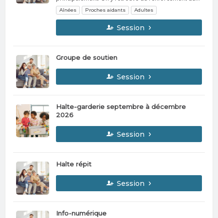
bas du corps, des parcours, l'utilisation de différents
Aînées
Proches aidants
Adultes
matériels, des lancers et attrapers.
Session
Groupe de soutien
Session
Halte-garderie septembre à décembre
2026
Session
Halte répit
Session
Info-numérique