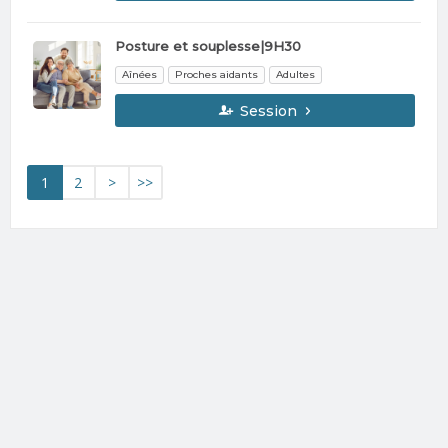
Posture et souplesse|9H30
Aînées
Proches aidants
Adultes
Session
1
2
>
>>