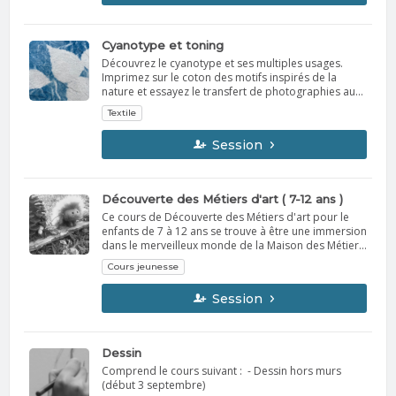
Cyanotype et toning
Découvrez le cyanotype et ses multiples usages.
Imprimez sur le coton des motifs inspirés de la
nature et essayez le transfert de photographies au
cyanotype. La technique du toning des cyanotypes
Textile
consiste à altérer la couleur bleue des tirages en les
trempant dans des teintures naturelles.
Session
Découverte des Métiers d'art ( 7-12 ans )
Ce cours de Découverte des Métiers d'art pour le
enfants de 7 à 12 ans se trouve à être une immersion
dans le merveilleux monde de la Maison des Métiers
d'arts. Vos enfants pourront explorer et réaliser
Cours jeunesse
divers projets artistique dans les disciplines
respectives du Textile (tissage, broderie, feutre et
Session
couture ) , de la Sculpture ( plâtre, carton , métal et
papier mâché ) et de la Céramique ( façonnage de
l'argile ). Que de plaisir pour vos petits artisans en
herbe.
Dessin
Comprend le cours suivant : - Dessin hors murs
(début 3 septembre)