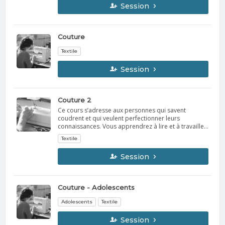
Session
Couture
Textile
Session
Couture 2
Ce cours s’adresse aux personnes qui savent
coudrent et qui veulent perfectionner leurs
connaissances. Vous apprendrez à lire et à travailler
avec des patrons commerciaux. Vous
Textile
confectionnerez une chemise, à votre style et à votre
taille. Ce projet vous permettra d'acquérir des
Session
techniques telles qu' une boutonnière, un col de
chemise ainsi que des manchettes.
Couture - Adolescents
Adolescents
Textile
Session