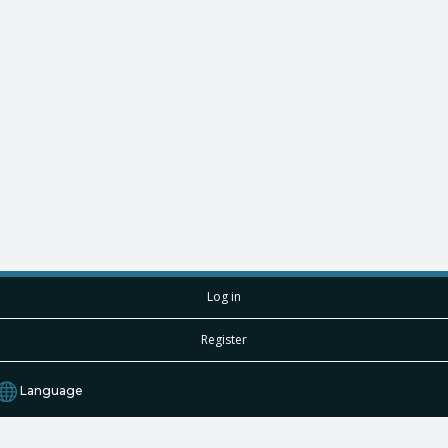
Log in
Register
Language
English