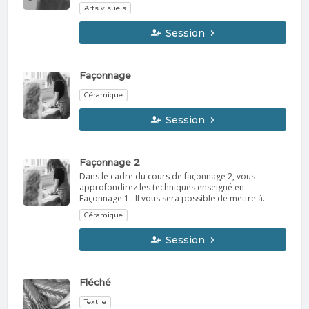
Arts visuels
Session
Façonnage
Céramique
Session
Façonnage 2
Dans le cadre du cours de façonnage 2, vous
approfondirez les techniques enseigné en
Façonnage 1 . Il vous sera possible de mettre à
profit ces techniques acquises dans un projet
Céramique
personnalisé et encadré par le formateur. Prérequis
: Le cours de Façonnage 1
Session
Fléché
Textile