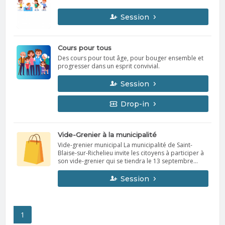
les journées spécifiques pour vos enfants
Session
Cours pour tous
Des cours pour tout âge, pour bouger ensemble et
progresser dans un esprit convivial.
Session
Drop-in
Vide-Grenier à la municipalité
Vide-grenier municipal La municipalité de Saint-
Blaise-sur-Richelieu invite les citoyens à participer à
son vide-grenier qui se tiendra le 13 septembre
2026, de 9 h à 15 h, au 795, rue des Loisirs. Les
vendeurs pourront arriver à partir de 8 h 00 afin
Session
d’installer leur table. Des tables seront fournies. Les
tables extérieures sont gratuites. Les tables
intérieures, dans la salle communautaire, sont
offertes au coût de 5 $ par table pour les résidents
1
et de 10 $ par table pour les non-résidents. Les