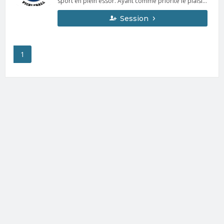
sport en plein essor. Ayant comme priorité le plaisir
et la découverte du sport, le club est ouvert au 14
ans et plus.
Session
1