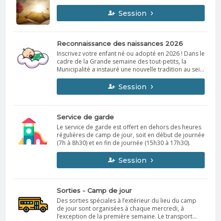
Session
Reconnaissance des naissances 2026
Inscrivez votre enfant né ou adopté en 2026 ! Dans le
cadre de la Grande semaine des tout-petits, la
Municipalité a instauré une nouvelle tradition au sein
de la communauté en célébrant, chaque année, les
nouvelles naissances. Pour l’occasion, les conseillers
Session
municipaux iront rencontrer les familles inscrites
pour leur remettre un certificat souvenir et un sac-
cadeaux rempli d’attentions. Jusqu’au 23 octobre,
nous invitons les parents d’un enfant né ou adopté
Service de garde
en 2026 à inscrire leur enfant pour participer à cette
Le service de garde est offert en dehors des heures
activité spéciale, par le biais de la plateforme
régulières de camp de jour, soit en début de journée
d’inscription en ligne Qidigo. Pour information :
(7h à 8h30) et en fin de journée (15h30 à 17h30).
Service des loisirs 450 467-7490, poste 281
loisirs@smdb.ca
Session
Sorties - Camp de jour
Des sorties spéciales à l’extérieur du lieu du camp
de jour sont organisées à chaque mercredi, à
l’exception de la première semaine. Le transport