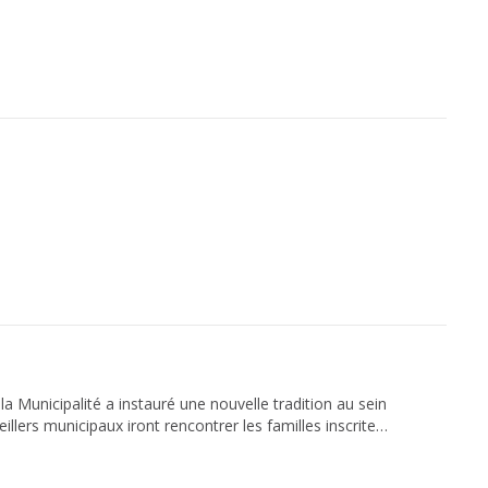
a Municipalité a instauré une nouvelle tradition au sein
lers municipaux iront rencontrer les familles inscrites
re, nous invitons les parents d’un enfant né ou adopté en
nscription en ligne Qidigo. Pour information : Service des