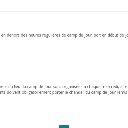
281 loisirs@smdb.ca
t en dehors des heures régulières de camp de jour, soit en début de j
érieur du lieu du camp de jour sont organisées à chaque mercredi, à l’
nts doivent obligatoirement porter le chandail du camp de jour remis 
 sont facultatives. Les enfants qui ne participent pas aux sorties dem