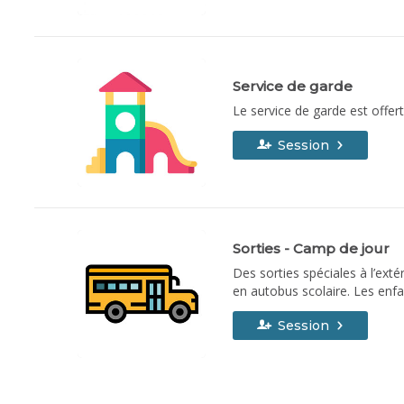
loisirs 450 467-7490, poste 
Service de garde
Le service de garde est offer
Session
Sorties - Camp de jour
Des sorties spéciales à l’ext
en autobus scolaire. Les enfa
dans le cadre du camp de jour
Session
régulières du camp.