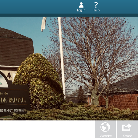
Log in
Help
Website
Share