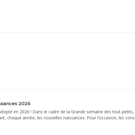
ssances 2026
adopté en 2026 ! Dans le cadre de la Grande semaine des tout-petits, l
, chaque année, les nouvelles naissances. Pour l’occasion, les conseil
cat souvenir et un sac-cadeaux rempli d’attentions. Jusqu’au 23 octob
r participer à cette activité spéciale, par le biais de la plateforme d’i