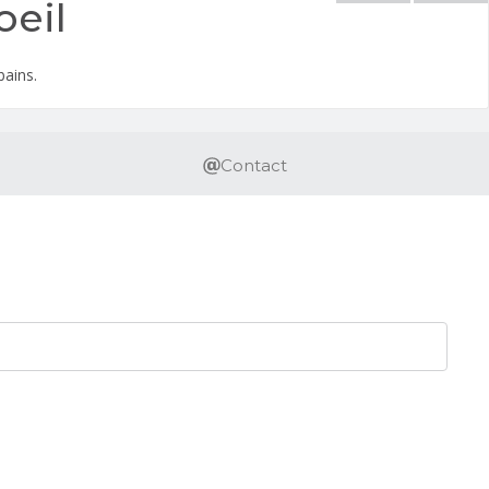
oeil
bains.
Contact