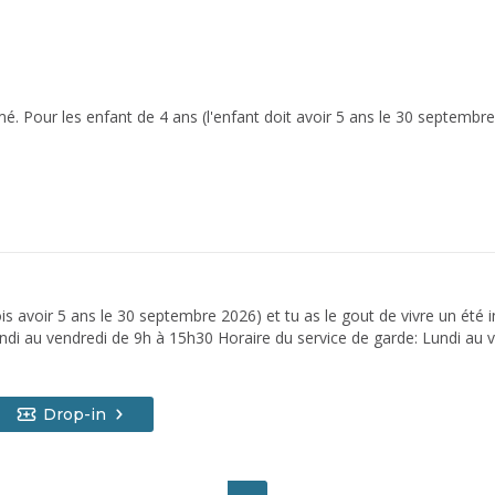
. Pour les enfant de 4 ans (l'enfant doit avoir 5 ans le 30 septembre
is avoir 5 ans le 30 septembre 2026) et tu as le gout de vivre un été i
4 août et demeura ouvert pendant les deux semaines des vacances de co
sidents: 1er enfant Or: 380$ Argent: 300$ Bronze: 215$ 2e enfant Or: 
uts pour les non-résidents : 1er enfant Or: 425$ Argent: 345$ Bronz
Drop-in
5$ Bronze: 200$ Plan or comprend: l'inscription, le service de garde d
rvice de garde du midi et 2 sorties. Plan bronze comprend: l'inscriptio
ût pour les sorties à la carte par enfant: 35$ Des activité
ces, jeux de groupe, etc. Âge minimum 5 ans au 30 septembre 2026, l