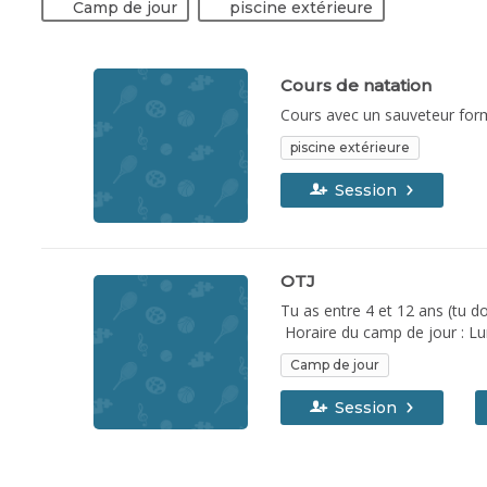
Camp de jour
piscine extérieure
Cours de natation
Cours avec un sauveteur formé
piscine extérieure
Session
OTJ
Tu as entre 4 et 12 ans (tu do
Horaire du camp de jour : Lundi au vendredi de 9h à 15h30 Horaire du service de garde: Lundi au vendredi de 7h à 9h et de 15h30 à 17h Le camp de jour
débute le 25 juin jusqu'au 1
Camp de jour
Les plans: Couts pour les ré
Argent: 240$ Bronze: 155$ Co
Session
3e enfant Or: 365$ Argent: 28
comprend: l'inscription, le se
/MIDI : 3$ /SOIR : 3$ *Co
sports, bricolages, expérien