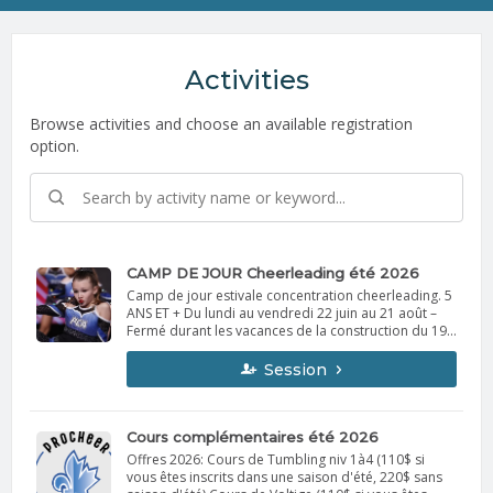
Activities
Browse activities and choose an available registration
option.
CAMP DE JOUR Cheerleading été 2026
Camp de jour estivale concentration cheerleading. 5
ANS ET + Du lundi au vendredi 22 juin au 21 août –
Fermé durant les vacances de la construction du 19
juillet au 1er août 2026 6 semaines de camps, plus 2
jours dans la semaine du 22 juin COÛT : 185 $ /
Session
SEMAINE (SERVICE DE GARDE INCLUS) 7 H 30 À 17 H
COÛT : 170 $ / SEMAINE (SANS SERVICE DE GARDE) 9 H
À 16 H 50 $ / JOUR (À LA CARTE) 50 $ / JOUR (À LA
CARTE) - Réservation par courriel uniquement **
Cours complémentaires été 2026
Inscription avant le 1er juin : rabais de 10 % sur les
Offres 2026: Cours de Tumbling niv 1à4 (110$ si
factures de 700 $ et plus! INSCRIPTION
vous êtes inscrits dans une saison d'été, 220$ sans
pca@procheer.net 450 501.2929