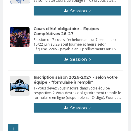
saison d'été) Cours de Voltige (110$ si vous êtes
inscrits dans une saison d'été, 220$ sans saison
d'été)
Session
Cours d'été obligatoire - Équipes
Compétitives 26-27
Session de 7 cours s'échelonnant sur 7 semaines du
15/22 juin au 28 août Journée et heure selon
l'équipe. 220$ - payable en 2 prélèvements au: 15
juin et 15 juillet 2026.
Session
Inscription saison 2026-2027 - selon votre
équipe - *formulaire à remplir*
1- Vous devez vous inscrire dans votre équipe
respective. 2-Vous devrez obligatoirement remplir le
formulaire en ligne (disponible sur Qidigo). Pour ce
faire, ajoutez votre équipe dans votre panier et
cliquez sur "étape suivante", vous arriverez au
Session
formulaire. Si vous rencontrer des problèmes avec
celui-ci, svp nous écrire à pca@procheer.net La liste
de prix est disponible en ligne, vous recevrez votre
facture par courriel avant le 5 août. Vous aurai donc
1
la chance d'ajuster vos paiements si nécessité il y a.