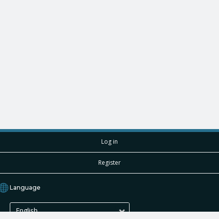
Log in
Register
Language
English