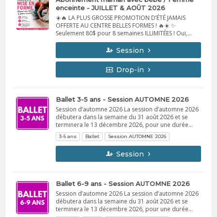
enceinte - JUILLET & AOÛT 2026
☀️🔥 LA PLUS GROSSE PROMOTION D’ÉTÉ JAMAIS
OFFERTE AU CENTRE BELLES FORMES ! 🔥☀️ ✨
Seulement 80$ pour 8 semaines ILLIMITÉES ! Oui,
oui… accès à jusqu’à 4 cours par semaine pour
seulement 10$ par semaine 😍 🤰👶 Cours adaptés
Session
pour les mamans avec bébé et les femmes
enceintes. 📅 Session d'été : du 29 juin au 22 août
Drop-in
2021 💪 HORAIRE : 🩷 Lundi 10h – Be Functional 🩷
Mardi 10h – Metafit PWR 🩷 Mercredi 10h – Abdos
Fesses Cuisses 🩷 Jeudi 9h – Cardio Boxe ✔ Bébé est
le bienvenu ✔ Entraîne-toi dans une ambiance
Ballet 3-5 ans - Session AUTOMNE 2026
motivante et sans jugement ✔ Reprends du temps
Session d’automne 2026 La session d’automne 2026
pour toi ✔ Bouge avec d'autres mamans comme toi
débutera dans la semaine du 31 août 2026 et se
⚠️ Une promotion comme celle-ci, on n'en a jamais
terminera le 13 décembre 2026, pour une durée
offerte ! Les places sont limitées et elles partiront
totale de 15 semaines. Spectacle de fin de session Le
rapidement. 📍 Centre Belles Formes 12110, rue de
3-5 ans
Ballet
Session AUTOMNE 2026
grand spectacle de fin de session aura lieu le
l'Avenir, Mirabel 📞 450-508-3777 💗 Cet été, investis
dimanche 6 décembre 2026. Afin de permettre la
en toi… pour seulement 10$ par semaine !
Session
tenue du spectacle et ses préparatifs, aucun cours
régulier de danse n’aura lieu durant la semaine du
30 novembre au 6 décembre 2026. Cette semaine
sera réservée aux reprises de cours advenant une
Ballet 6-9 ans - Session AUTOMNE 2026
annulation pendant la session. Le spectacle du 6
Session d’automne 2026 La session d’automne 2026
décembre remplace le 14e cours de la session.
débutera dans la semaine du 31 août 2026 et se
Dernière semaine de cours La semaine du 7 au 13
terminera le 13 décembre 2026, pour une durée
décembre 2026 correspondra à la 15e et dernière
totale de 15 semaines. Spectacle de fin de session Le