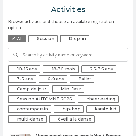
Activities
Browse activities and choose an available registration
option.
All
Session
Drop-in
10-15 ans
18-30 mois
2.5-3.5 ans
3-5 ans
6-9 ans
Ballet
Camp de jour
Mini Jazz
Session AUTOMNE 2026
cheerleading
contemporain
hip-hop
karaté kid
multi-danse
éveil a la danse
Abonnement maman avec bébé / Femme