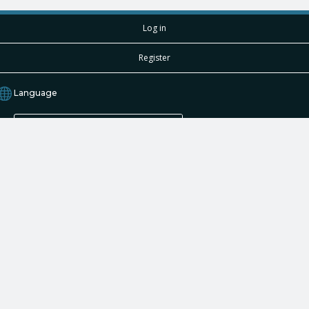
: Spectacle Semaine 12 : 7 décembre au 13
décembre 2026
Log in
Register
Language
English
About us
Terms of Use
Privacy policy
Solution for businesses
© Solutions Nexarts Inc. All rights reserved.