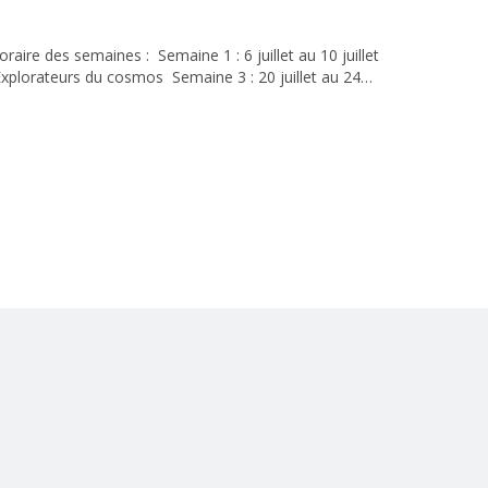
horaire des semaines : Semaine 1 : 6 juillet au 10 juillet
Explorateurs du cosmos Semaine 3 : 20 juillet au 24
e - Espions en herbe Semaine 5 : 3 août au 7 août 2026
génies Les frais d’inscription au camp d’été sont de
service de garde, l’horaire est prolongé de 8 h à 17 h. Capacité du camp : Nombre minimal de campeurs : 25 Nombre maximal de campeurs : 45