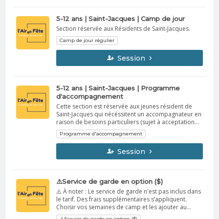
pouvons trouver du personnel qualifié pour prendre
soin de votre enfant, nous vous informerons de la
5-12 ans | Saint-Jacques | Camp de jour
situation le plus rapidement possible.
Section réservée aux Résidents de Saint-Jacques.
Camp de jour régulier
Session
5-12 ans | Saint-Jacques | Programme
d'accompagnement
Cette section est réservée aux jeunes résident de
Saint-Jacques qui nécéssitent un accompagnateur en
raison de besoins particuliers (sujet à acceptation
suite à la réception des documents requis) Nous
Programme d'accompagnement
communiquerons avec vous afin de confirmer la
participation de votre enfant au camp de jour
Session
(approbation conditionnelle au programme
d’accompagnement). Si nous ne pouvons trouver du
personnel qualifié pour prendre soin de votre
enfant, nous vous informerons de la situation le plus
⚠️Service de garde en option ($)
rapidement possible.
⚠️ À noter : Le service de garde n'est pas inclus dans
le tarif. Des frais supplémentaires s’appliquent.
Choisir vos semaines de camp et les ajouter au
panier. Cliquer sur Continuer de magasiner pour
⚠️Service de garde en option ($)