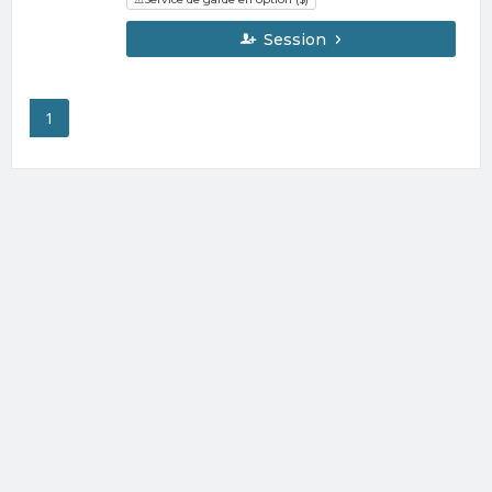
sélectionner les semaines de service de garde et les
ajouter au panier.
Session
1