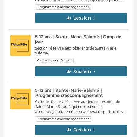
suite à la réception des documents requis) Nous
Programme d'accompagnement
communiquerons avec vous afin de confirmer la
participation de votre enfant au camp de jour
Session
(approbation conditionnelle au programme
d’accompagnement). Si nous ne pouvons trouver du
personnel qualifié pour prendre soin de votre
enfant, nous vous informerons de la situation le plus
5-12 ans | Sainte-Marie-Salomé | Camp de
rapidement possible.
jour
Section réservée aux Résidents de Sainte-Marie-
Salomé.
Camp de jour régulier
Session
5-12 ans | Sainte-Marie-Salomé |
Programme d'accompagnement
Cette section est réservée aux jeunes résident de
Sainte-Marie-Salomé qui nécéssitent un
accompagnateur en raison de besoins particuliers
(sujet à acceptation suite à la réception des
Programme d'accompagnement
documents requis) Nous communiquerons avec
vous afin de confirmer la participation de votre
Session
enfant au camp de jour (approbation conditionnelle
au programme d’accompagnement). Si nous ne