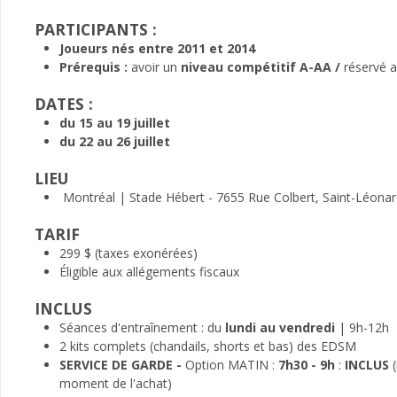
PARTICIPANTS :
Joueurs nés entre 2011 et 2014
Prérequis :
avoir un
niveau compétitif A-AA /
réservé a
DATES :
du 15 au 19 juillet
du 22 au 26 juillet
LIEU
Montréal | Stade Hébert
- 7655 Rue Colbert, Saint-Léona
TARIF
299 $ (taxes exonérées)
Éligible aux allégements fiscaux
INCLUS
Séances d'entraînement : du
lundi au vendredi
| 9h-12h
2 kits complets (chandails, shorts et bas) des EDSM
SERVICE DE GARDE -
Option MATIN :
7h30 - 9h
:
INCLUS
moment de l'achat)