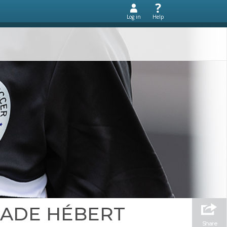
Log in
Help
STADE HÉBERT
Share