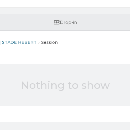
Drop-in
| STADE HÉBERT
Session
Nothing to show